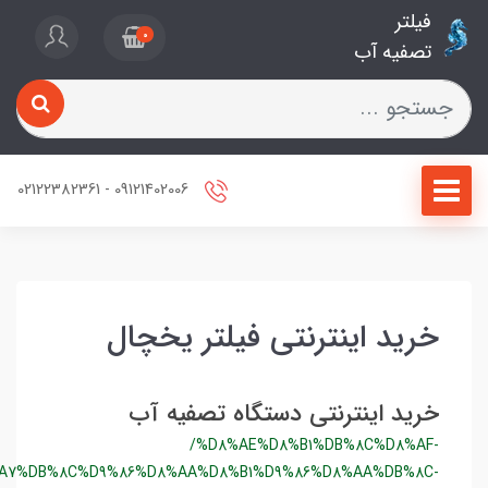
فیلتر
0
تصفیه آب
09121402006 - 02122382361
خرید اینترنتی فیلتر یخچال
خرید اینترنتی دستگاه تصفیه آب
/%D8%AE%D8%B1%DB%8C%D8%AF-
%D8%A7%DB%8C%D9%86%D8%AA%D8%B1%D9%86%D8%AA%DB%8C-