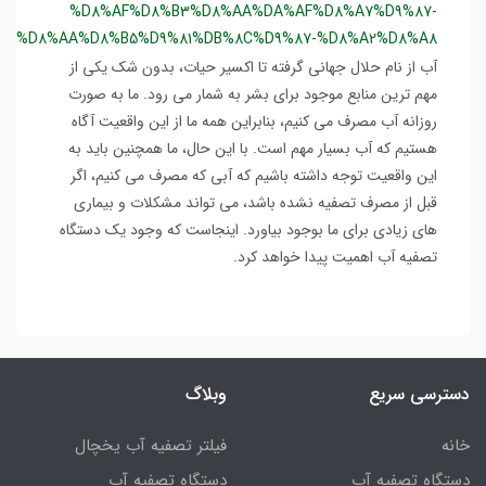
%D8%AF%D8%B3%D8%AA%DA%AF%D8%A7%D9%87-
%D8%AA%D8%B5%D9%81%DB%8C%D9%87-%D8%A2%D8%A8
آب از نام حلال جهانی گرفته تا اکسیر حیات، بدون شک یکی از
مهم ترین منابع موجود برای بشر به شمار می رود. ما به صورت
روزانه آب مصرف می کنیم، بنابراین همه ما از این واقعیت آگاه
هستیم که آب بسیار مهم است. با این حال، ما همچنین باید به
این واقعیت توجه داشته باشیم که آبی که مصرف می کنیم، اگر
قبل از مصرف تصفیه نشده باشد، می تواند مشکلات و بیماری
های زیادی برای ما بوجود بیاورد. اینجاست که وجود یک دستگاه
تصفیه آب اهمیت پیدا خواهد کرد.
سی سریع
وبلاگ
فیلتر تصفیه آب یخچال
اه تصفیه آب
دستگاه تصفیه آب