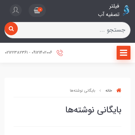
فیلتر
0
تصفیه آب
09121402006 - 02122382361
خانه
بایگانی نوشته‌ها
بایگانی نوشته‌ها