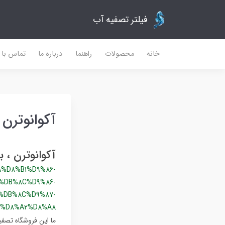
فیلتر تصفیه آب
خانه
محصولات
راهنما
درباره ما
تماس با م
آکوانوترن
آکوانوترن ، 
%D8%B1%D9%86-
%DB%8C%D9%86-
%DB%8C%D9%87-
%D8%A2%D8%A8
ما این فروشگاه تصفیه