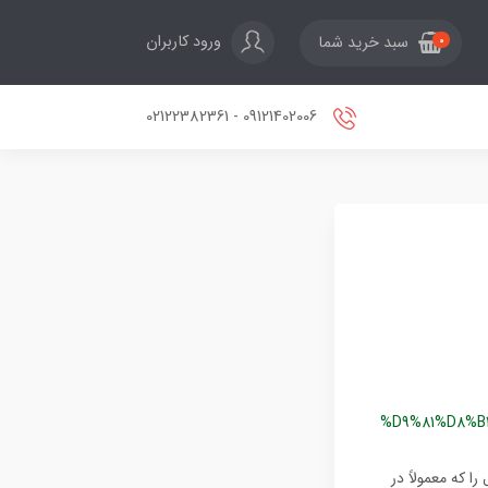
ورود کاربران
سبد خرید شما
0
09121402006 - 02122382361
%D9%81%D8%B
ا که معمولاً در