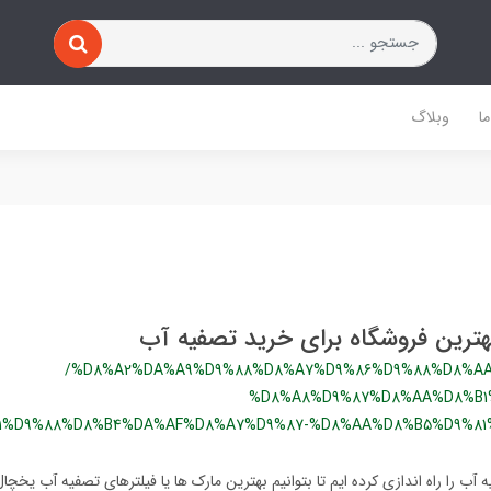
ا
وبلاگ
بهترین فروشگاه برای خرید تصفیه آب
/%D8%A2%DA%A9%D9%88%D8%A7%D9%86%D9%88%D8%AA
%D8%A8%D9%87%D8%AA%D8%B1
1%D9%88%D8%B4%DA%AF%D8%A7%D9%87-%D8%AA%D8%B5%D9%81
 آب را راه اندازی کرده ایم تا بتوانیم بهترین مارک ها یا فیلترهای تصفیه آب یخچال ر