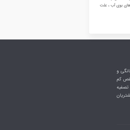
 های بوی آب ، علت
انگی و
نقص کم
تصفیه
شتریان