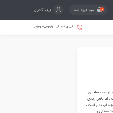
ورود کاربران
سبد خرید شما
0
09121402006 - 02122382361
 برای همه صاحبان
، اما دلایل زیادی
جاد آب بدبو است ،
اد معدنی و