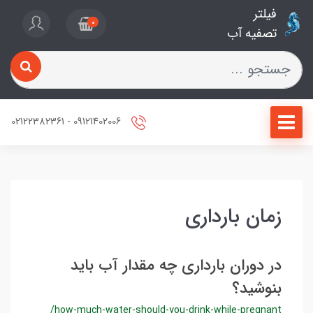
فیلتر
0
تصفیه آب
09121402006 - 02122382361
زمان بارداری
در دوران بارداری چه مقدار آب باید
بنوشید؟
/how-much-water-should-you-drink-while-pregnant