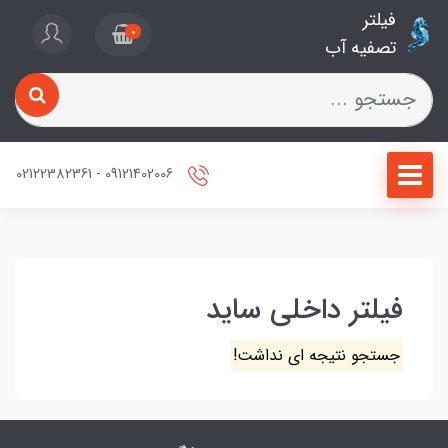
فیلتر
0
تصفیه آب
09121402006 - 02122382361
فیلتر داخلی ساید
جستجو نتیجه ای نداشت!