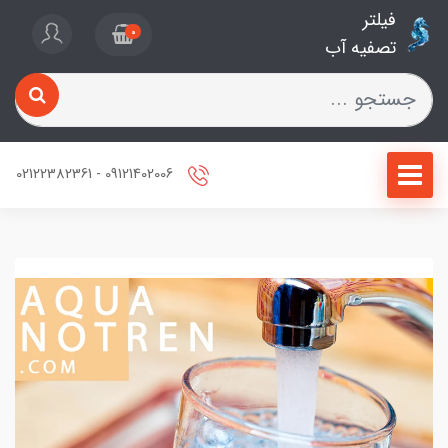
فیلتر
0
تصفیه آب
09121402006 - 02122382361