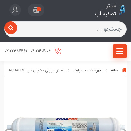
فیلتر
0
تصفیه آب
09121402006 - 02122382361
خانه
فهرست محصولات
فیلتر بیرونی یخچال دوو AQUAPRO