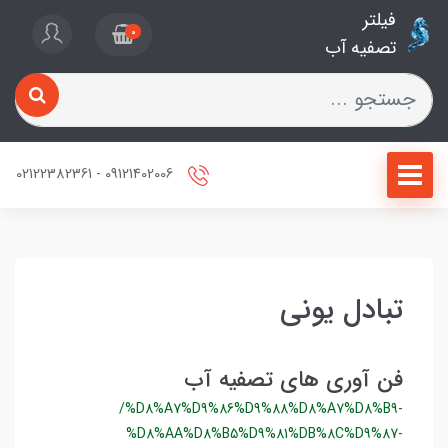
فیلتر
0
تصفیه آب
09121402006 - 02122382361
تبادل یونی
فن آوری های تصفیه آب
/%D8%A7%D9%86%D9%88%D8%A7%D8%B9-
%D8%AA%D8%B5%D9%81%DB%8C%D9%87-