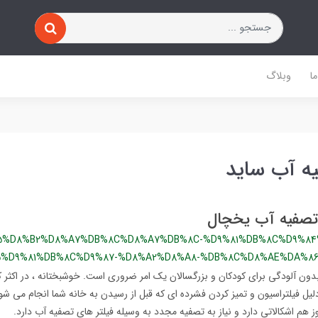
ا
وبلاگ
یه آب ساید
 تصفیه آب یخچال
5%D8%B2%D8%A7%DB%8C%D8%A7%DB%8C-%D9%81%DB%8C%D9%84
%D9%81%DB%8C%D9%87-%D8%A2%D8%A8-%DB%8C%D8%AE%DA%8
دون آلودگی برای کودکان و بزرگسالان یک امر ضروری است. خوشبختانه ، در اکثر 
یل فیلتراسیون و تمیز کردن فشرده ای که قبل از رسیدن به خانه شما انجام می شو
ز هم اشکالاتی دارد و نیاز به تصفیه مجدد به وسیله فیلتر های تصفیه آب دارد.