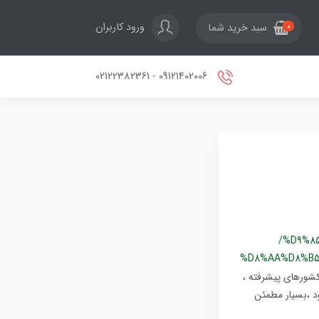
ورود کاربران
سبد خرید شما
0
09121402006 - 02122382361
/%D9%8
%D8%AA%D8%B5
کشورهای پیشرفته ،
د ،بسیار مطمئن