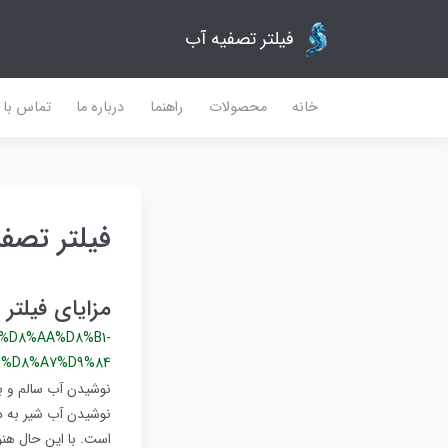
فیلتر تصفیه آب
خانه
محصولات
راهنما
درباره ما
تماس با م
فیلتر تصف
مزایای فیلتر
%D8%AA%D8%B1-
6%D8%A7%D9%84
نوشیدن آب سالم و ب
نوشیدن آب شیر به دل
است. با این حال هنو