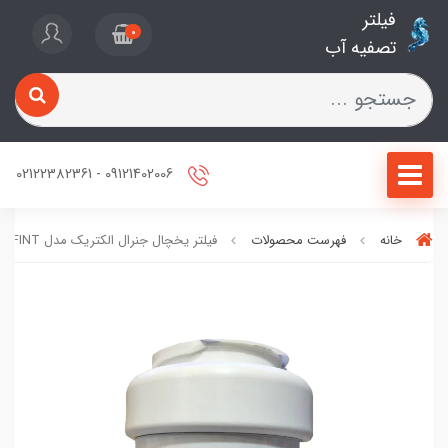
فیلتر
0
تصفیه آب
09121402006 - 02122382361
خانه
فهرست محصولات
فیلتر یخچال جنرال الکتریک مدل MWFINT آکواپرو