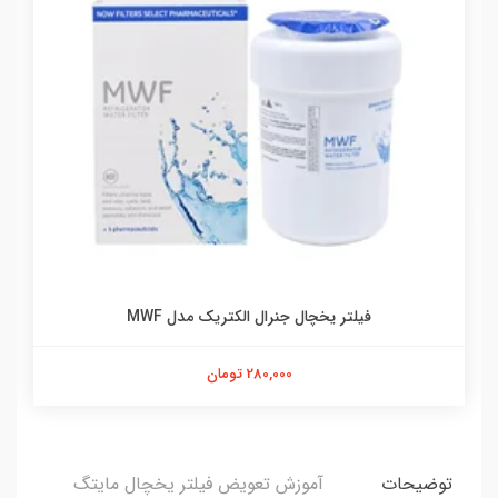
فیلتر یخچال جنرال الکتریک مدل MWF
280,000 تومان
توضیحات
آموزش تعویض فیلتر یخچال مایتگ