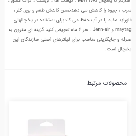
سازگار با یخچال MAYTAG . کیست ها ، آزبست ، ذرات معلق ،
سرب ، جیوه را کاهش می دهدضمن کاهش طعم و بوی کلر ،
فلوراید مفید را در آب حفظ می کندبرای استفاده در یخچالهای
maytag و Jenn-air . هر 6 ماه تعویض کنید.گزینه ای مقرون به
صرفه و جایگزینی مناسب برای فیلترهای اصلی سازندگان این
یخچال است.
محصولات مرتبط