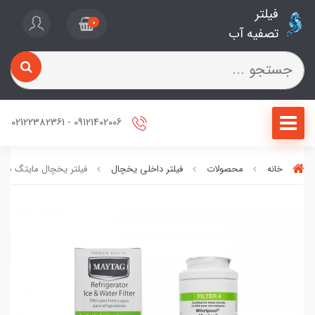
فیلتر
0
تصفیه آب
09121402006 - 02122382361
خانه
محصولات
فیلتر داخلی یخچال
فیلتر یخچال مایتگ مدل F8001