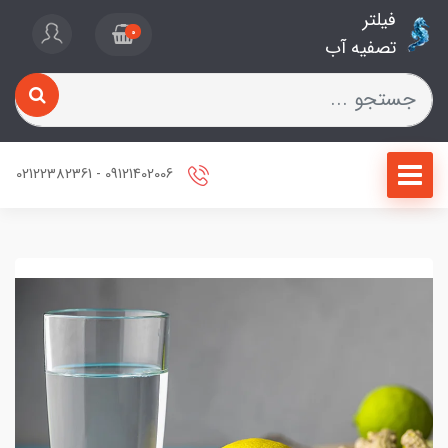
فیلتر
0
تصفیه آب
09121402006 - 02122382361