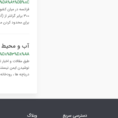
C%DA%A9%DB%8C
300 برابر گرانتر 
برای محدود کردن مص
آب و محیط 
C%D8%B3%D8%AA
طبق مقالات و اخبار 
نوشیدن ایمن نیستند.
دریاچه ها ، رودخان
دسترسی سریع
وبلاگ