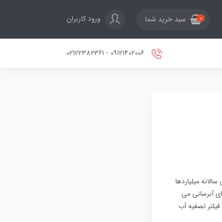
ورود کاربران
سبد خرید شما
0
09121402006 - 02122382361
الانه میلیاردها
ای آبرسانی می
فیلتر تصفیه آب