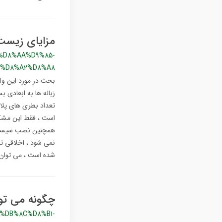
مزایای زیس
%D8%AA%D9%85-
-%D8%A2%D8%A8
بحث در مورد این واق
زباله ها به ابعادی 
تعداد بطری های پلا
است ، فقط این مشکل 
همچنین نصب سیستم ف
نمی شود ، اخلاقی ت
شده است ، می توان 
چگونه می توا
%DB%8C%D8%B1-