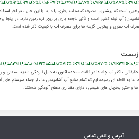
7%D8%B1%DB%8C-%D9%BE%D9%84%D8%A7%D8%B3%D8%AA%DB%8
از (آشامیدن) آب لوله کشی است و تأثیر فاجعه باری بر روی کره زمین دارد. در اینجا بر
رف آب بطری و بهترین گزینه ها برای مصرف آب با کیفیت ذکر شده است.
زیست
%D8%A2%D8%A8-%D9%85%D8%AD%DB%8C%D8%B7-%D8%B2%DB%8
تحقیقاتی ، اکثر آب چاه ها در ایالات متحده اکنون به دلیل آلودگی شدید صنعتی 
 ما به نقطه ای رسیده ایم که تمام منابع آب آشامیدنی ما ، از جمله سیستم های آب
ه ها و حتی یخچال های طبیعی ، دارای مقداری سطح آلودگی هستند.
آدرس و تلفن تماس