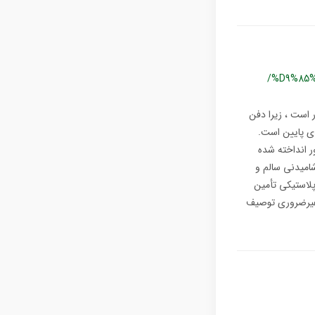
/%D9%85
 است ، زیرا دفن
دی پایین است.
 انداخته شده
امیدنی سالم و
لاستیکی تأمین
 غیرضروری توصیف