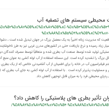
ت محیطی سیستم های تصفیه آب
%D8%B2%D8%A7%DB%8C%D8%A7%DB%8C-%D8%B3%DB%8C%D8%B3
%D8%AA%D8%B5%D9%81%DB%8C%D9%87
عیت که مدیریت زباله اخیراً به یک معضل بزرگ در جهان تبدیل شده است ، دشوار
بسیار زیاد رسیده و نرخ بازیافت حتی در کشورهای مدرن غربی نیز به طرز ناخوشاین
ستیکی تولید شده توسط صنعت آب بطری شده و متعاقباً توسط مصرف کنندگان دور
بزرگ را تشدید کرده است. این مسئله استفاده از آب لوله کشی به عنوان منبع آش
یلتراسیون آب در خانه را برای اطمینان از آب آشامیدنی خالص که از یک بطری پ
ر و مسئولیت پذیرتر کرده است . با استفاده از آب لوله کشی به جای آب بطری که
ردپای محیطی فرد را به میزان قابل توجهی کاهش داد.
ن تأثیر بطری های پلاستیکی را کاهش داد؟
/%DA%A9%D8%A7%D9%87%D8%B4-%D8%AA%D8%A7%D8%AB