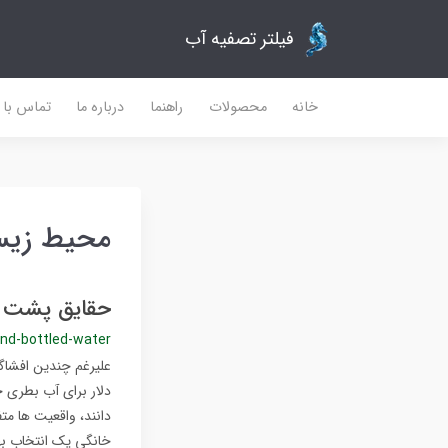
فیلتر تصفیه آب
خانه
محصولات
راهنما
درباره ما
تماس با م
محیط زی
حقایق پشت 
ind-bottled-water
علیرغم چندین افشاگر
دلار برای آب بطری 
دانند، واقعیت ها مت
خانگی یک انتخاب به