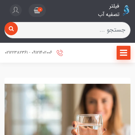
فیلتر
0
تصفیه آب
09121402006 - 02122382361