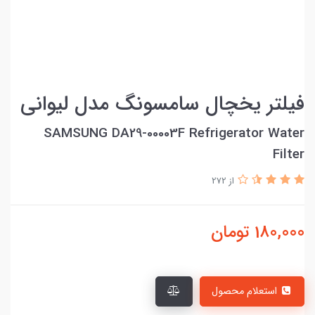
فیلتر یخچال سامسونگ مدل لیوانی
SAMSUNG DA29-00003F Refrigerator Water
Filter
از 272
180,000
تومان
استعلام محصول