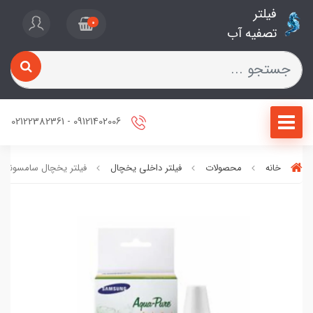
فیلتر
0
تصفیه آب
09121402006 - 02122382361
خانه
محصولات
فیلتر داخلی یخچال
فیلتر یخچال سامسونگ 