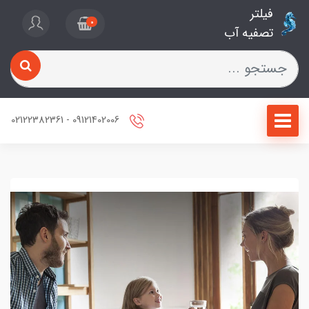
فیلتر
0
تصفیه آب
09121402006 - 02122382361