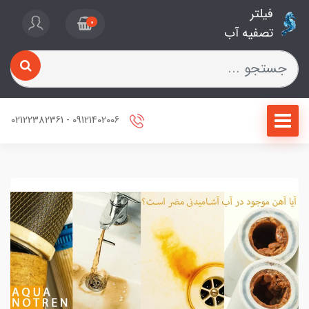
فیلتر
0
تصفیه آب
09121402006 - 02122382361