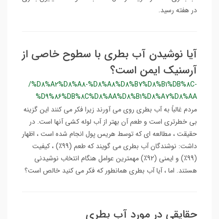
در هفته رسید.
آیا نوشیدن آب بطری با سطوح خاصی از
آرسنیک ایمن است؟
/%D8%A2%D8%A8-%D8%A8%D8%B7%D8%B1%DB%8C-
%D9%86%DB%8C%D8%AA%D8%B1%D8%A7%D8%AA
مردم غالباً به آب بطری روی می آورند زیرا فکر می کنند این گزینه
بی خطرتری است و طعم آن بهتر از آب لوله کشی آنها است. در
حقیقت ، مطالعه ای که توسط هریس پول انجام شده است ، اظهار
داشت: نوشندگان آب بطری می گویند كه طعم (99٪) ، كیفیت
(99٪) و ایمنی (92٪) مهمترین عوامل هنگام انتخاب نوشیدنی
هستند. اما ، آیا آب بطری همانطور که فکر می کنید خالص است؟
حقایقی در مورد آب بطری