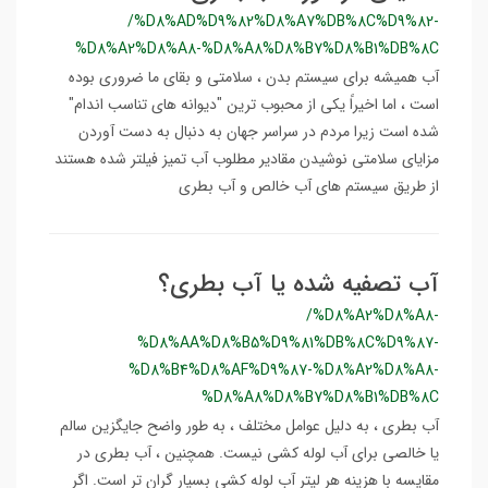
/%D8%AD%D9%82%D8%A7%DB%8C%D9%82-
%D8%A2%D8%A8-%D8%A8%D8%B7%D8%B1%DB%8C
آب همیشه برای سیستم بدن ، سلامتی و بقای ما ضروری بوده
است ، اما اخیراً یکی از محبوب ترین "دیوانه های تناسب اندام"
شده است زیرا مردم در سراسر جهان به دنبال به دست آوردن
مزایای سلامتی نوشیدن مقادیر مطلوب آب تمیز فیلتر شده هستند
از طریق سیستم های آب خالص و آب بطری
آب تصفیه شده یا آب بطری؟
/%D8%A2%D8%A8-
%D8%AA%D8%B5%D9%81%DB%8C%D9%87-
%D8%B4%D8%AF%D9%87-%D8%A2%D8%A8-
%D8%A8%D8%B7%D8%B1%DB%8C
آب بطری ، به دلیل عوامل مختلف ، به طور واضح جایگزین سالم
یا خالصی برای آب لوله کشی نیست. همچنین ، آب بطری در
مقایسه با هزینه هر لیتر آب لوله کشی بسیار گران تر است. اگر